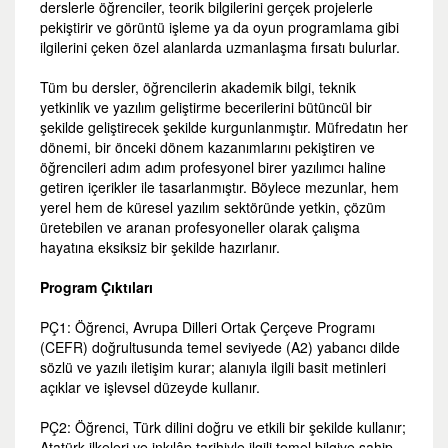
derslerle öğrenciler, teorik bilgilerini gerçek projelerle
pekiştirir ve görüntü işleme ya da oyun programlama gibi
ilgilerini çeken özel alanlarda uzmanlaşma fırsatı bulurlar.
Tüm bu dersler, öğrencilerin akademik bilgi, teknik
yetkinlik ve yazılım geliştirme becerilerini bütüncül bir
şekilde geliştirecek şekilde kurgunlanmıştır. Müfredatın her
dönemi, bir önceki dönem kazanımlarını pekiştiren ve
öğrencileri adım adım profesyonel birer yazılımcı haline
getiren içerikler ile tasarlanmıştır. Böylece mezunlar, hem
yerel hem de küresel yazılım sektöründe yetkin, çözüm
üretebilen ve aranan profesyoneller olarak çalışma
hayatına eksiksiz bir şekilde hazırlanır.
Program Çıktıları
PÇ1: Öğrenci, Avrupa Dilleri Ortak Çerçeve Programı
(CEFR) doğrultusunda temel seviyede (A2) yabancı dilde
sözlü ve yazılı iletişim kurar; alanıyla ilgili basit metinleri
açıklar ve işlevsel düzeyde kullanır.
PÇ2: Öğrenci, Türk dilini doğru ve etkili bir şekilde kullanır;
Atatürk ilkeleri ve inkılâp tarihiyle ilgili temel bilgiye sahip