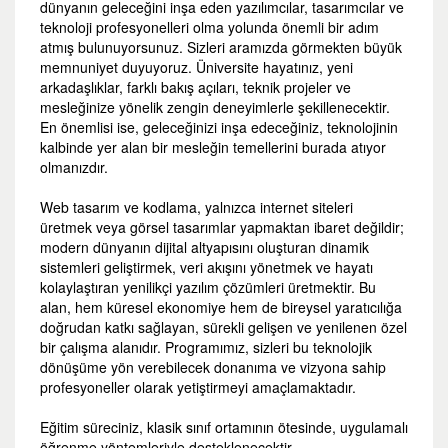
dünyanın geleceğini inşa eden yazılımcılar, tasarımcılar ve
teknoloji profesyonelleri olma yolunda önemli bir adım
atmış bulunuyorsunuz. Sizleri aramızda görmekten büyük
memnuniyet duyuyoruz. Üniversite hayatınız, yeni
arkadaşlıklar, farklı bakış açıları, teknik projeler ve
mesleğinize yönelik zengin deneyimlerle şekillenecektir.
En önemlisi ise, geleceğinizi inşa edeceğiniz, teknolojinin
kalbinde yer alan bir mesleğin temellerini burada atıyor
olmanızdır.
Web tasarım ve kodlama, yalnızca internet siteleri
üretmek veya görsel tasarımlar yapmaktan ibaret değildir;
modern dünyanın dijital altyapısını oluşturan dinamik
sistemleri geliştirmek, veri akışını yönetmek ve hayatı
kolaylaştıran yenilikçi yazılım çözümleri üretmektir. Bu
alan, hem küresel ekonomiye hem de bireysel yaratıcılığa
doğrudan katkı sağlayan, sürekli gelişen ve yenilenen özel
bir çalışma alanıdır. Programımız, sizleri bu teknolojik
dönüşüme yön verebilecek donanıma ve vizyona sahip
profesyoneller olarak yetiştirmeyi amaçlamaktadır.
Eğitim süreciniz, klasik sınıf ortamının ötesinde, uygulamalı
öğrenme yöntemleriyle desteklenecektir.