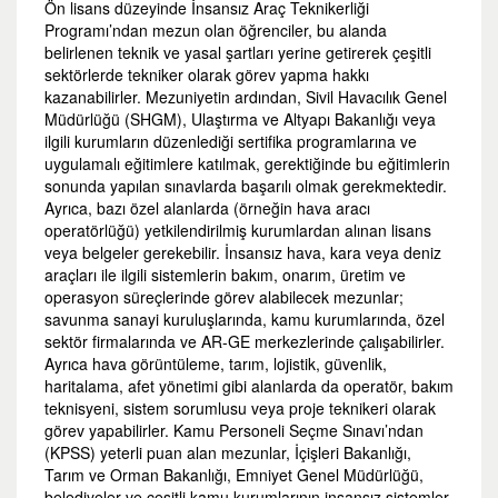
Ön lisans düzeyinde İnsansız Araç Teknikerliği
Programı’ndan mezun olan öğrenciler, bu alanda
belirlenen teknik ve yasal şartları yerine getirerek çeşitli
sektörlerde tekniker olarak görev yapma hakkı
kazanabilirler. Mezuniyetin ardından, Sivil Havacılık Genel
Müdürlüğü (SHGM), Ulaştırma ve Altyapı Bakanlığı veya
ilgili kurumların düzenlediği sertifika programlarına ve
uygulamalı eğitimlere katılmak, gerektiğinde bu eğitimlerin
sonunda yapılan sınavlarda başarılı olmak gerekmektedir.
Ayrıca, bazı özel alanlarda (örneğin hava aracı
operatörlüğü) yetkilendirilmiş kurumlardan alınan lisans
veya belgeler gerekebilir. İnsansız hava, kara veya deniz
araçları ile ilgili sistemlerin bakım, onarım, üretim ve
operasyon süreçlerinde görev alabilecek mezunlar;
savunma sanayi kuruluşlarında, kamu kurumlarında, özel
sektör firmalarında ve AR-GE merkezlerinde çalışabilirler.
Ayrıca hava görüntüleme, tarım, lojistik, güvenlik,
haritalama, afet yönetimi gibi alanlarda da operatör, bakım
teknisyeni, sistem sorumlusu veya proje teknikeri olarak
görev yapabilirler. Kamu Personeli Seçme Sınavı’ndan
(KPSS) yeterli puan alan mezunlar, İçişleri Bakanlığı,
Tarım ve Orman Bakanlığı, Emniyet Genel Müdürlüğü,
belediyeler ve çeşitli kamu kurumlarının insansız sistemler