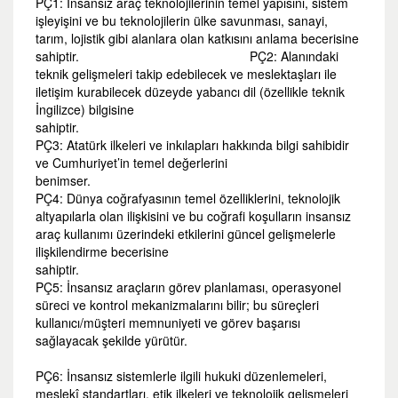
PÇ1: İnsansız araç teknolojilerinin temel yapısını, sistem
işleyişini ve bu teknolojilerin ülke savunması, sanayi,
tarım, lojistik gibi alanlara olan katkısını anlama becerisine
sahiptir. PÇ2: Alanındaki
teknik gelişmeleri takip edebilecek ve meslektaşları ile
iletişim kurabilecek düzeyde yabancı dil (özellikle teknik
İngilizce) bilgisine
sahiptir.
PÇ3: Atatürk ilkeleri ve inkılapları hakkında bilgi sahibidir
ve Cumhuriyet’in temel değerlerini
benims
PÇ4: Dünya coğrafyasının temel özelliklerini, teknolojik
altyapılarla olan ilişkisini ve bu coğrafi koşulların insansız
araç kullanımı üzerindeki etkilerini güncel gelişmelerle
ilişkilendirme becerisine
sahiptir.
PÇ5: İnsansız araçların görev planlaması, operasyonel
süreci ve kontrol mekanizmalarını bilir; bu süreçleri
kullanıcı/müşteri memnuniyeti ve görev başarısı
sağlayacak şekilde yürütür.
PÇ6: İnsansız sistemlerle ilgili hukuki düzenlemeleri,
meslekî standartları, etik ilkeleri ve teknolojik gelişmeleri