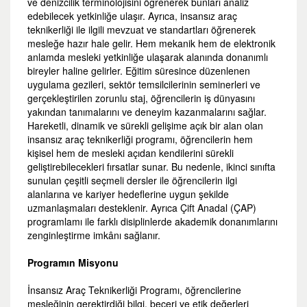
ve denizcilik terminolojisini öğrenerek bunları analiz
edebilecek yetkinliğe ulaşır. Ayrıca, insansız araç
teknikerliği ile ilgili mevzuat ve standartları öğrenerek
mesleğe hazır hale gelir. Hem mekanik hem de elektronik
anlamda mesleki yetkinliğe ulaşarak alanında donanımlı
bireyler haline gelirler. Eğitim süresince düzenlenen
uygulama gezileri, sektör temsilcilerinin seminerleri ve
gerçekleştirilen zorunlu staj, öğrencilerin iş dünyasını
yakından tanımalarını ve deneyim kazanmalarını sağlar.
Hareketli, dinamik ve sürekli gelişime açık bir alan olan
insansız araç teknikerliği programı, öğrencilerin hem
kişisel hem de mesleki açıdan kendilerini sürekli
geliştirebilecekleri fırsatlar sunar. Bu nedenle, ikinci sınıfta
sunulan çeşitli seçmeli dersler ile öğrencilerin ilgi
alanlarına ve kariyer hedeflerine uygun şekilde
uzmanlaşmaları desteklenir. Ayrıca Çift Anadal (ÇAP)
programlamı ile farklı disiplinlerde akademik donanımlarını
zenginleştirme imkânı sağlanır.
Programın Misyonu
İnsansız Araç Teknikerliği Programı, öğrencilerine
mesleğinin gerektirdiği bilgi, beceri ve etik değerleri