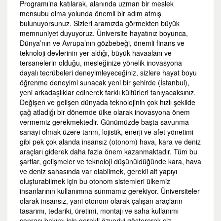
Programı’na katılarak, alanında uzman bir meslek
mensubu olma yolunda önemli bir adım atmış
bulunuyorsunuz. Sizleri aramızda görmekten büyük
memnuniyet duyuyoruz. Üniversite hayatınız boyunca,
Dünya’nın ve Avrupa’nın gözbebeği, önemli finans ve
teknoloji devlerinin yer aldığı, büyük havaalanı ve
tersanelerin olduğu, mesleğinize yönelik inovasyona
dayalı tecrübeleri deneyimleyeceğiniz, sizlere hayat boyu
öğrenme deneyimi sunacak yeni bir şehirde (İstanbul),
yeni arkadaşlıklar edinerek farklı kültürleri tanıyacaksınız.
Değişen ve gelişen dünyada teknolojinin çok hızlı şekilde
çağ atladığı bir dönemde ülke olarak inovasyona önem
vermemiz gerekmektedir. Günümüzde başta savunma
sanayi olmak üzere tarım, lojistik, enerji ve afet yönetimi
gibi pek çok alanda insansız (otonom) hava, kara ve deniz
araçları giderek daha fazla önem kazanmaktadır. Tüm bu
şartlar, gelişmeler ve teknoloji düşünüldüğünde kara, hava
ve deniz sahasında var olabilmek, gerekli alt yapıyı
oluşturabilmek için bu otonom sistemleri ülkemiz
insanlarının kullanımına sunmamız gerekiyor. Üniversiteler
olarak insansız, yani otonom olarak çalışan araçların
tasarımı, tedariki, üretimi, montajı ve saha kullanımı
sonrası bakımı için gerekli özveriyi göstererek siz