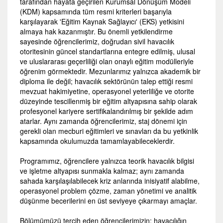
tarafından hayata geçirilen Kurumsal Dönüşüm Modeli
(KDM) kapsamında tüm resmi kriterleri başarıyla
karşılayarak 'Eğitim Kaynak Sağlayıcı' (EKS) yetkisini
almaya hak kazanmıştır. Bu önemli yetkilendirme
sayesinde öğrencilerimiz, doğrudan sivil havacılık
otoritesinin güncel standartlarına entegre edilmiş, ulusal
ve uluslararası geçerliliği olan onaylı eğitim modülleriyle
öğrenim görmektedir. Mezunlarımız yalnızca akademik bir
diploma ile değil; havacılık sektörünün talep ettiği resmi
mevzuat hakimiyetine, operasyonel yeterliliğe ve otorite
düzeyinde tescillenmiş bir eğitim altyapısına sahip olarak
profesyonel kariyere sertifikalandırılmış bir şekilde adım
atarlar. Aynı zamanda öğrencilerimiz, staj dönemi için
gerekli olan mecburi eğitimleri ve sınavları da bu yetkinlik
kapsamında okulumuzda tamamlayabileceklerdir.
Programımız, öğrencilere yalnızca teorik havacılık bilgisi
ve işletme altyapısı sunmakla kalmaz; aynı zamanda
sahada karşılaşılabilecek kriz anlarında inisiyatif alabilme,
operasyonel problem çözme, zaman yönetimi ve analitik
düşünme becerilerini en üst seviyeye çıkarmayı amaçlar.
Bölümümüzü tercih eden öğrencilerimizin; havacılığın