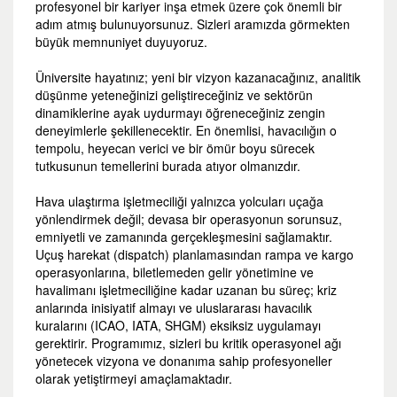
profesyonel bir kariyer inşa etmek üzere çok önemli bir
adım atmış bulunuyorsunuz. Sizleri aramızda görmekten
büyük memnuniyet duyuyoruz.
Üniversite hayatınız; yeni bir vizyon kazanacağınız, analitik
düşünme yeteneğinizi geliştireceğiniz ve sektörün
dinamiklerine ayak uydurmayı öğreneceğiniz zengin
deneyimlerle şekillenecektir. En önemlisi, havacılığın o
tempolu, heyecan verici ve bir ömür boyu sürecek
tutkusunun temellerini burada atıyor olmanızdır.
Hava ulaştırma işletmeciliği yalnızca yolcuları uçağa
yönlendirmek değil; devasa bir operasyonun sorunsuz,
emniyetli ve zamanında gerçekleşmesini sağlamaktır.
Uçuş harekat (dispatch) planlamasından rampa ve kargo
operasyonlarına, biletlemeden gelir yönetimine ve
havalimanı işletmeciliğine kadar uzanan bu süreç; kriz
anlarında inisiyatif almayı ve uluslararası havacılık
kuralarını (ICAO, IATA, SHGM) eksiksiz uygulamayı
gerektirir. Programımız, sizleri bu kritik operasyonel ağı
yönetecek vizyona ve donanıma sahip profesyoneller
olarak yetiştirmeyi amaçlamaktadır.