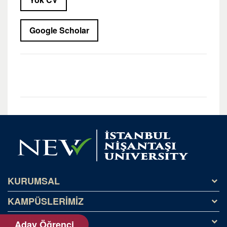
Google Scholar
KURUMSAL
KAMPÜSLERİMİZ
Tarihçe
Misyon ve Vizyon
BİLGİLENDİRME
Kağıthane Kampüsü
Aday Öğrenci