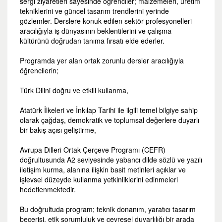
sergi ziyaretleri sayesinde öğrenciler; malzemeleri, üretim
tekniklerini ve güncel tasarım trendlerini yerinde
gözlemler. Derslere konuk edilen sektör profesyonelleri
aracılığıyla iş dünyasının beklentilerini ve çalışma
kültürünü doğrudan tanıma fırsatı elde ederler.
Programda yer alan ortak zorunlu dersler aracılığıyla
öğrencilerin;
Türk Dilini doğru ve etkili kullanma,
Atatürk İlkeleri ve İnkılap Tarihi ile ilgili temel bilgiye sahip
olarak çağdaş, demokratik ve toplumsal değerlere duyarlı
bir bakış açısı geliştirme,
Avrupa Dilleri Ortak Çerçeve Programı (CEFR)
doğrultusunda A2 seviyesinde yabancı dilde sözlü ve yazılı
iletişim kurma, alanına ilişkin basit metinleri açıklar ve
işlevsel düzeyde kullanma yetkinliklerini edinmeleri
hedeflenmektedir.
Bu doğrultuda program; teknik donanım, yaratıcı tasarım
becerisi, etik sorumluluk ve çevresel duyarlılığı bir arada