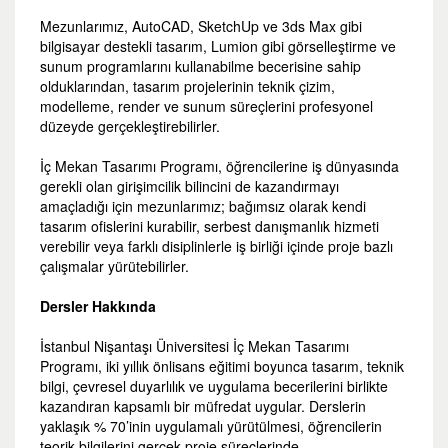
Mezunlarımız, AutoCAD, SketchUp ve 3ds Max gibi
bilgisayar destekli tasarım, Lumion gibi görselleştirme ve
sunum programlarını kullanabilme becerisine sahip
olduklarından, tasarım projelerinin teknik çizim,
modelleme, render ve sunum süreçlerini profesyonel
düzeyde gerçekleştirebilirler.
İç Mekan Tasarımı Programı, öğrencilerine iş dünyasında
gerekli olan girişimcilik bilincini de kazandırmayı
amaçladığı için mezunlarımız; bağımsız olarak kendi
tasarım ofislerini kurabilir, serbest danışmanlık hizmeti
verebilir veya farklı disiplinlerle iş birliği içinde proje bazlı
çalışmalar yürütebilirler.
Dersler Hakkında
İstanbul Nişantaşı Üniversitesi İç Mekan Tasarımı
Programı, iki yıllık önlisans eğitimi boyunca tasarım, teknik
bilgi, çevresel duyarlılık ve uygulama becerilerini birlikte
kazandıran kapsamlı bir müfredat uygular. Derslerin
yaklaşık % 70’inin uygulamalı yürütülmesi, öğrencilerin
teorik bilgilerini gerçek proje süreçlerinde