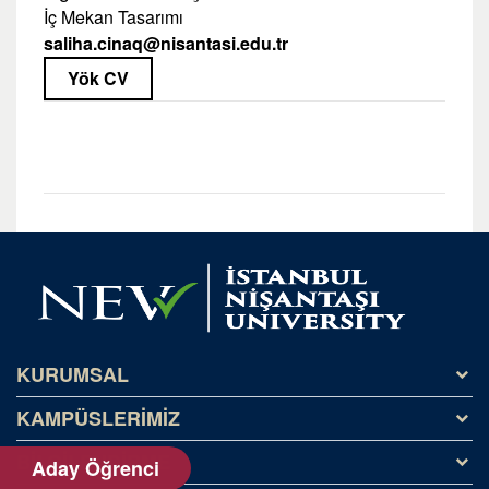
İç Mekan Tasarımı
saliha.cinaq@nisantasi.edu.tr
Yök CV
KURUMSAL
KAMPÜSLERİMİZ
Tarihçe
Misyon ve Vizyon
BİLGİLENDİRME
Kağıthane Kampüsü
Aday Öğrenci