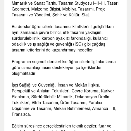
Mimarlık ve Sanat Tarihi, Tasarım Stüdyosu I–II–III, Tasarı
Geometri, Malzeme Bilgisi, Mobilya Tasarımı, Proje
Tasarımı ve Yönetimi, Şehir ve Kültür, Staj.
Bu dersler öğrencilerin tasarımcı kimliklerini geliştirirken
aynı zamanda çevre bilinci, etik tasarım yaklaşımı,
sürdürülebilirlik, karbon ayak izi farkındalığı, kullanıcı
odaklılık ve iş sağlığı ve güvenliği (İSG) gibi çağdaş
tasarım kriterlerini de kazandırmayı hedefler.
Programın seçmeli dersleri ise öğrencilerin ilgi alanlarına
göre uzmanlaşmasını destekleyen şu içeriklerden
oluşmaktadır:
İşçi Sağlığı ve Güvenliği, İnsan ve Mekân İlişkisi,
Perspektif ve Anlatım Teknikleri, Çevre Koruma, Kariyer
Planlama, Sürdürülebilir Mimarlık, Dekorasyon Üretim
Teknikleri, Vitrin Tasarımı, Ürün Tasarımı, Yaratıcı
Düşünme ve Tasarım, Mekân Betimlemesi, Almanca I–II,
Fransızca.
Eğitim süresince gerçekleştirilen teknik geziler, fuar ve