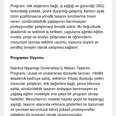
Program; etik değerlere bağlı, iş sağlığı ve güvenliği (İSG)
farkındalığı yüksek, çevre duyarlılığı gelişmiş, karbon ayak
izinin azaltılmasına yönelik tasarım tercihlerine önem
veren, sürdürülebilirlik yaklaşımını benimseyen
profesyoneller yetiştirmeyi öncelik edinir. Bu doğrultuda,
akademik ve sektörel iş birlikleri, uygulama ağırlıklı eğitim
modeli, proje ve stüdyo çalışmaları ile öğrencilerin
mezuniyet sonrası sektöre uyumlu, topluma duyarlı ve
yenilikçi bireyler olarak yetişmesi sağlanır.
Programın Vizyonu
İstanbul Nişantaşı Üniversitesi İç Mekan Tasarımı
Programı; ulusal ve uluslararası düzeyde tanınan, nitelikli
akademik kadroya sahip, sektörün ihtiyaç duyduğu yetkin
mezunlar yetiştiren, etik değerlere bağlı, çevre bilincine
sahip, sürdürülebilir tasarım anlayışını benimseyen ve
çağdaş eğitim modeliyle öne çıkan bir program olmayı
hedefler. Mezunlarının mesleki hayata güçlü bir başlangıç
yaptığı, tasarım alanında referans gösterilen ve toplumsal
ve çevresel sorumluluk bilinci yüksek profesyoneller
yetiştiren bir program olmak vizyonumuzdur.