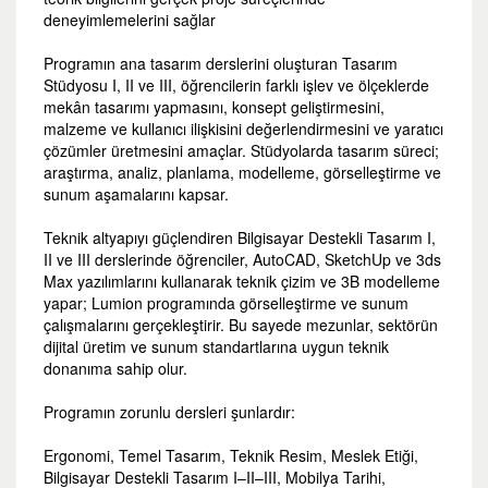
deneyimlemelerini sağlar
Programın ana tasarım derslerini oluşturan Tasarım
Stüdyosu I, II ve III, öğrencilerin farklı işlev ve ölçeklerde
mekân tasarımı yapmasını, konsept geliştirmesini,
malzeme ve kullanıcı ilişkisini değerlendirmesini ve yaratıcı
çözümler üretmesini amaçlar. Stüdyolarda tasarım süreci;
araştırma, analiz, planlama, modelleme, görselleştirme ve
sunum aşamalarını kapsar.
Teknik altyapıyı güçlendiren Bilgisayar Destekli Tasarım I,
II ve III derslerinde öğrenciler, AutoCAD, SketchUp ve 3ds
Max yazılımlarını kullanarak teknik çizim ve 3B modelleme
yapar; Lumion programında görselleştirme ve sunum
çalışmalarını gerçekleştirir. Bu sayede mezunlar, sektörün
dijital üretim ve sunum standartlarına uygun teknik
donanıma sahip olur.
Programın zorunlu dersleri şunlardır:
Ergonomi, Temel Tasarım, Teknik Resim, Meslek Etiği,
Bilgisayar Destekli Tasarım I–II–III, Mobilya Tarihi,