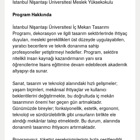
İstanbul Nişantaşı Üniversitesi Meslek Yüksekokulu
Program Hakkında
İstanbul Nişantaşı Üniversitesi İç Mekan Tasarımı
Programı, dekorasyon ve ilgili tasarım sektörlerinde ihtiyaç
duyulan, mesleki gereklilikleri üst düzeyde uygulayabilen,
yaratıcı becerilere ve teknik donanıma sahip
profesyoneller yetiştirmeyi hedefler. Program, sektöre
nitelikli insan kaynağı kazandırmanın yanı sıra
öğrencilerine lisans eğitimine devam edebilecek akademik
altyapıyı da sunar.
Sanat, tasarım ve teknoloji alanındaki hızlı gelişmeler;
yaşam biçimleri, mekânsal ihtiyaçlar ve kullanıcı
beklentilerini değiştirmekte, bu doğrultuda iç mekân
tasarımının önemi her geçen gün artmaktadır.
Günümüzde bireyler; fonksiyonellik, estetik, ergonomi,
teknoloji ve sürdürülebilirlik gibi unsurların birlikte ele
alındığı mekânlar talep etmektedir. Bu durum, alanında
donanımlı tasarımcı ihtiyacını artırmaktadır.
Programımız, tüketici gereksinimlerinin hızla çeşitlendiği,