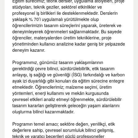
Eğitim sürecimiz; teorik dersler, uygulama atölyeleri, proje
stüdyoları, teknik geziler, sektörel etkinlikler ve
profesyonel iş birlikleri ile desteklenmektedir. Derslerin
yaklaşık % 70’i uygulamalı yürütülmekte olup
öğrencilerimizin tasarım süreçlerini yaparak, üreterek ve
deneyimleyerek öğrenmeleri sağlanmaktadır. Bu sayede
öğrenciler, materyalerden üretim tekniklerine, proje
yönetiminden kullanıcı analizine kadar geniş bir yelpazede
deneyim kazanır.
Programımız, günümüz tasarım yaklaşımlarının
gerektirdiği çevre bilinci, sürdürülebilirlik, etik tasarım
anlayışı, iş sağlığı ve güvenliği (İSG) farkındalığı ve karbon
ayak izi duyarlılığı gibi konuları da eğitim sürecine entegre
etmektedir. Öğrencilerimiz; malzeme seçimi, üretim
yöntemleri, enerji kullanımı ve mekân kurgusunda
çevresel etkileri analiz etmeyi öğrenmekte, sürdürülebilir
tasarım kararları geliştirerek geleceğin yaşam alanlarını
oluşturma bilinci kazanmaktadır.
Programın temel amacı; sektöre değen, yenilikçi, etik
değerlere sahip, çevresel sorumluluk bilinci gelişmiş,
teknik ve yaratıcı becerileri güçlü profesyoneller