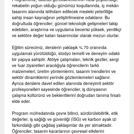
rekabetin yoğun olduğu günümüz koşullarında, iç mekân
tasarımı alanında istihdam edilecek mesleki yeterliliğe
sahip insan kaynağının yetiştirilmesine odaklanır. Bu
doğrultuda öğrenciler; güncel teknolojik gelişmeleri takip
edebilen, araştırma ve uygulama becerisi yüksek, yenilikçi
ve sektöre değer katan tasarımcılar olarak mezun olurlar.
Eğitim sürecimiz, derslerin yaklaşık % 70 oranında
uygulamalı yürütüldüğü, stüdyo temelli ve deneyim odaklı
bir yapıya sahiptir. Atölye çalışmaları, teknik geziler, sergi
ve fuar ziyaretleri aracılığıyla öğrencilerin farklı
malzemeleri, üretim yöntemlerini, tasarım trendlerini ve
sektör dinamiklerini yerinde gözlemlemeleri sağlanır.
Ayrıca derslere davet edilen alanında deneyimli sektör
profesyonelleri sayesinde öğrenciler, iş dünyasının
çalışma kültürünü ve beklentilerini doğrudan tanıma fırsatı
elde eder.
Program müfredatında çevre bilinci, sürdürülebilirlik, etik
değerler, iş sağlığı ve güvenliği (İSG) ve karbon ayak izi
farkındalığı gibi çağdaş yaklaşımlar da yer almaktadır.
Öğrenciler, tasarım kararlarının çevresel etkilerini